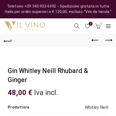
Telefono +39 345 953 6692 - Spedizione gratuita in tutta
Italia per ordini superiori a € 120,00, escluso "Vini da tavola."
0
0
Gin Whitley Neill Rhubard &
Ginger
48,00
€
Iva incl.
Whitley Neill
Produttore