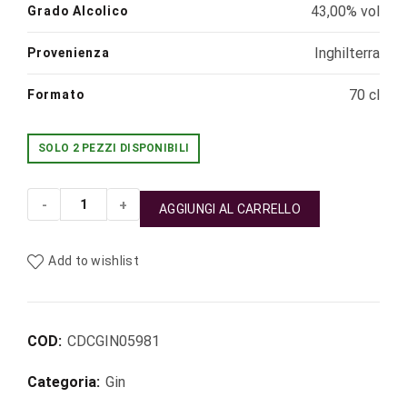
43,00% vol
Grado Alcolico
Inghilterra
Provenienza
70 cl
Formato
SOLO 2 PEZZI DISPONIBILI
AGGIUNGI AL CARRELLO
Gin Whitley Neill Rhubard & Ginger quantità
Add to wishlist
COD:
CDCGIN05981
Categoria:
Gin