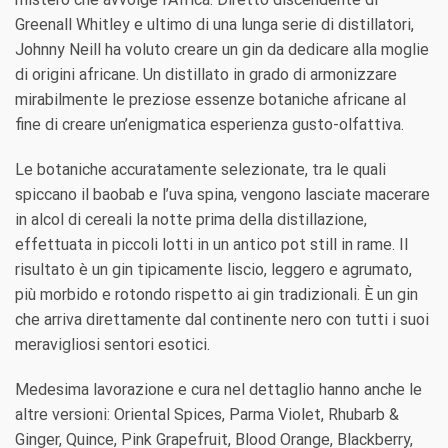
Greenall Whitley e ultimo di una lunga serie di distillatori,
Johnny Neill ha voluto creare un gin da dedicare alla moglie
di origini africane. Un distillato in grado di armonizzare
mirabilmente le preziose essenze botaniche africane al
fine di creare un’enigmatica esperienza gusto-olfattiva.
Le botaniche accuratamente selezionate, tra le quali
spiccano il baobab e l’uva spina, vengono lasciate macerare
in alcol di cereali la notte prima della distillazione,
effettuata in piccoli lotti in un antico pot still in rame. Il
risultato è un gin tipicamente liscio, leggero e agrumato,
più morbido e rotondo rispetto ai gin tradizionali. È un gin
che arriva direttamente dal continente nero con tutti i suoi
meravigliosi sentori esotici.
Medesima lavorazione e cura nel dettaglio hanno anche le
altre versioni: Oriental Spices, Parma Violet, Rhubarb &
Ginger, Quince, Pink Grapefruit, Blood Orange, Blackberry,