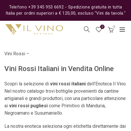
Telefono +39 345 953 6692 - Spedizione gratuita in tutta
Italia per ordini superiori a € 120,00, escluso "Vini da tavola."
0
0
Vini Rossi –
Vini Rossi Italiani in Vendita Online
Scopri la selezione di
vini rossi italiani
dell’Enoteca Il Vino.
Nel nostro catalogo trovi bottiglie provenienti da cantine
artigianali e grandi produttori, con una particolare attenzione
ai
vini rossi pugliesi
come Primitivo di Manduria,
Negroamaro e Susumaniello.
La nostra enoteca seleziona ogni etichetta direttamente dai