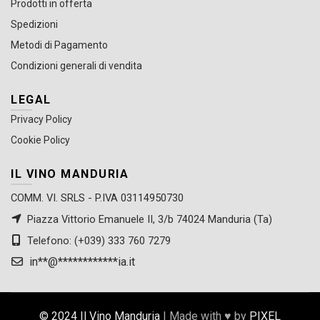
Prodotti in offerta
Spedizioni
Metodi di Pagamento
Condizioni generali di vendita
LEGAL
Privacy Policy
Cookie Policy
IL VINO MANDURIA
COMM. VI. SRLS - P.IVA 03114950730
Piazza Vittorio Emanuele II, 3/b 74024 Manduria (Ta)
Telefono: (+039) 333 760 7279
in
**
@
************
ia.it
© 2024 Il Vino Manduria
| Made with ♥ by
PIXEL