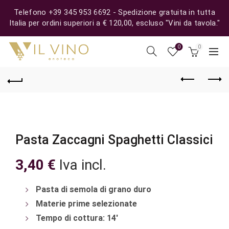
Telefono +39 345 953 6692 - Spedizione gratuita in tutta
Italia per ordini superiori a € 120,00, escluso "Vini da tavola."
0
0
Pasta Zaccagni Spaghetti Classici
3,40
€
Iva incl.
Pasta di semola di grano duro
Materie prime selezionate
Tempo di cottura: 14′