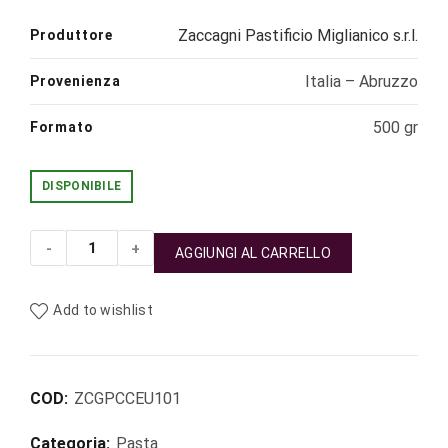
Zaccagni Pastificio Miglianico s.r.l.
Produttore
Italia – Abruzzo
Provenienza
500 gr
Formato
DISPONIBILE
AGGIUNGI AL CARRELLO
Pasta Zaccagni Spaghetti Classici quantità
Add to wishlist
COD:
ZCGPCCEU101
Categoria:
Pasta