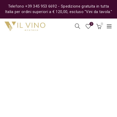
Telefono +39 345 953 6692 - Spedizione gratuita in tutta
Italia per ordini superiori a € 120,00, escluso "Vini da tavola."
0
0