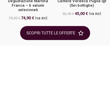
Degustazione Martina
Cantele Verdeca Puglia Igt
Franca – 6 salumi
(Sei bottiglie)
selezionati
Il
Il
45,00
€
Iva incl.
65,40
€
Il
Il
74,90
€
Iva incl.
79,90
€
prezzo
prezzo
prezzo
prezzo
originale
attuale
originale
attuale
era:
è:
SCOPRI TUTTE LE OFFERTE
era:
è:
65,40 €.
45,00 €.
79,90 €.
74,90 €.