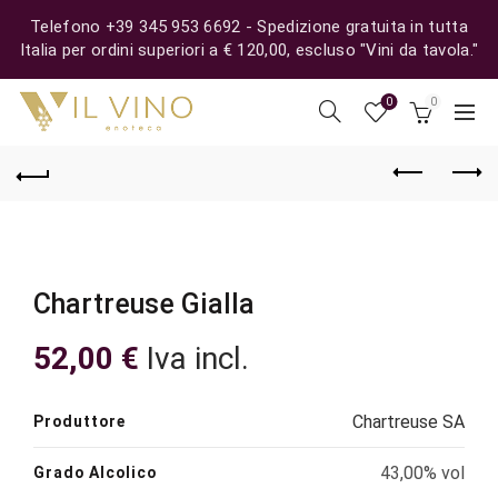
Telefono +39 345 953 6692 - Spedizione gratuita in tutta
Italia per ordini superiori a € 120,00, escluso "Vini da tavola."
0
0
Chartreuse Gialla
52,00
€
Iva incl.
Chartreuse SA
Produttore
43,00% vol
Grado Alcolico