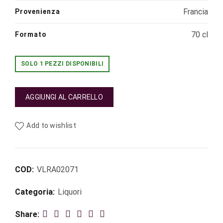
Francia
Provenienza
70 cl
Formato
SOLO 1 PEZZI DISPONIBILI
AGGIUNGI AL CARRELLO
Chartreuse Gialla quantità
Add to wishlist
COD:
VLRA02071
Categoria:
Liquori
Share