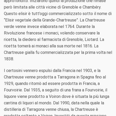
approfondito. Iniziarono quindi la produzione che rimase
però limitata alle città vicine di Grenoble e Chambéry.
Questo elisir è tutt’oggi commercializzato sotto il nome di
“Elisir vegetale della Grande-Chartreuse”. La Chartreuse
verde venne invece elaborata nel 1764. Durante la
Rivoluzione francese i monaci, volendo conservare la
ricetta, la diedero al farmacista di Grenoble, Liotard. La
ricetta tornerà ai monaci alla sua morte nel 1816. La
Chartreuse gialla fu commercializzata per la prima volta nel
1838.
I certosini vennero espulsi dalla Francia nel 1903, e la
Chartreuse venne prodotta a Tarragona in Spagna fino al
1929, quando ritornò ad essere prodotta in Francia, a
Fourvoirie. Dal 1935, a seguito di una frana a Fourvoirie, il
liquore viene prodotto a Voiron dove è situata la più lunga
cantina di liquori al mondo. Dal 1990, data nella quale la
distilleria di Tarragona venne chiusa, la Chartreuse è
prodotta soltanto a Voiron. Investiti da questa missione