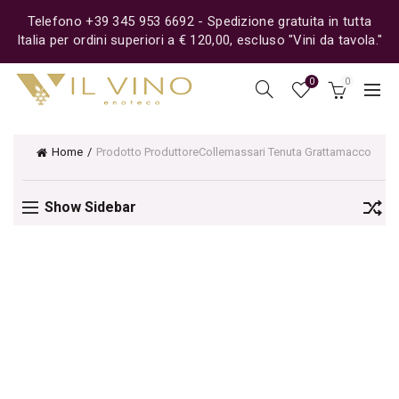
Telefono +39 345 953 6692 - Spedizione gratuita in tutta
Italia per ordini superiori a € 120,00, escluso "Vini da tavola."
0
0
Home
Prodotto Produttore
Collemassari Tenuta Grattamacco
Show Sidebar