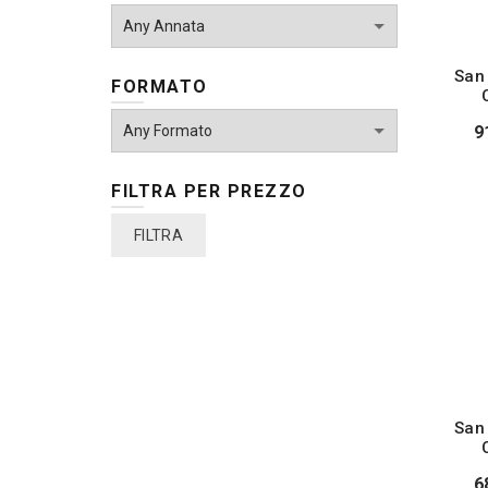
San
FORMATO
9
FILTRA PER PREZZO
Prezzo
Prezzo
FILTRA
Min
Max
San
6