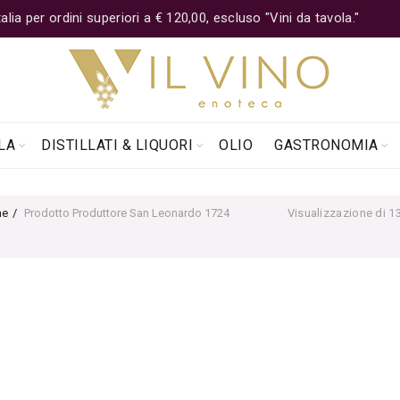
lia per ordini superiori a € 120,00, escluso "Vini da tavola."
LA
DISTILLATI & LIQUORI
OLIO
GASTRONOMIA
e
Prodotto Produttore
San Leonardo 1724
Visualizzazione di 13 