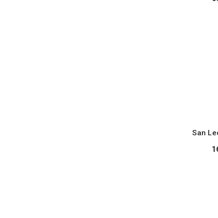
San Le
1