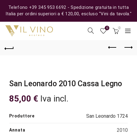
Telefono +39 345 953 6692 - Spedizione gratuita in tutta
Italia per ordini superiori a € 120,00, escluso "Vini da tavola."
0
0
San Leonardo 2010 Cassa Legno
85,00
€
Iva incl.
San Leonardo 1724
Produttore
2010
Annata