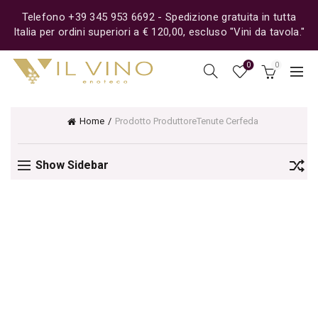
Telefono +39 345 953 6692 - Spedizione gratuita in tutta
Italia per ordini superiori a € 120,00, escluso "Vini da tavola."
0
0
Home
Prodotto Produttore
Tenute Cerfeda
Show Sidebar