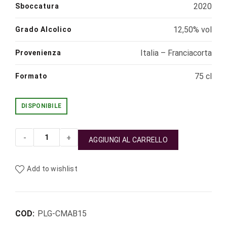
2020
Sboccatura
12,50% vol
Grado Alcolico
Italia – Franciacorta
Provenienza
75 cl
Formato
DISPONIBILE
AGGIUNGI AL CARRELLO
Camillucci Anthologie Blanc Franciacorta quantità
Add to wishlist
COD:
PLG-CMAB15