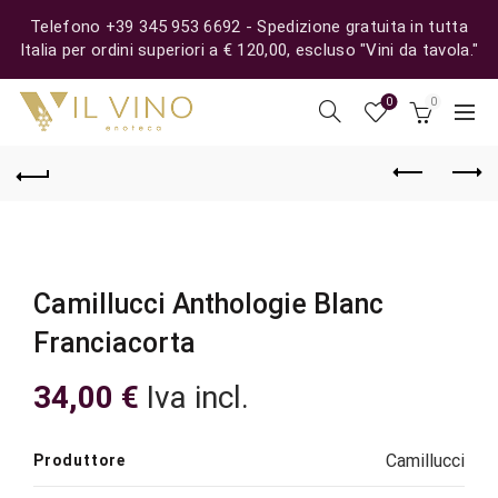
Telefono +39 345 953 6692 - Spedizione gratuita in tutta
Italia per ordini superiori a € 120,00, escluso "Vini da tavola."
0
0
Camillucci Anthologie Blanc
Franciacorta
34,00
€
Iva incl.
Camillucci
Produttore