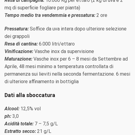
Resa di campagna:
10.000 Kg per ettaro (2 kg di uva e 2
mq di superficie fogliare per pianta)
Tempo medio tra vendemmia e pressatura:
2 ore
Pressatura:
Soffice da uva intera dopo ulteriore selezione
dei grappoli
Resa di cantina:
6.000 litri/ettaro
Vinificazione:
Vasche inox da supervisione
Maturazione:
Vasche inox per 6 – 8 mesi da Settembre ad
Aprile, 48 mesi minimo a temperatura controllata di
permanenza sui lieviti nella seconda fermentazione. 6 mesi
di ulteriore affinamento in bottiglia
Dati alla sboccatura
Alcool:
12,5% vol
ph:
3,0
Acidità totale:
7 – 7,5 g/L
Estratto secco:
21 g/L