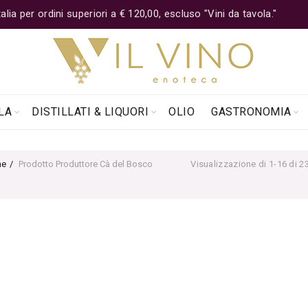
lia per ordini superiori a € 120,00, escluso "Vini da tavola."
LA
DISTILLATI & LIQUORI
OLIO
GASTRONOMIA
e
Prodotto Produttore
Cà del Bosco
Visualizzazione di 1-16 di 23 