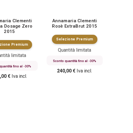
aria Clementi
Annamaria Clementi
va Dosage Zero
Rosè ExtraBrut 2015
2015
Selezione Premium
zione Premium
Quantità limitata
ntità limitata
Sconto quantità fino al -30%
quantità fino al -30%
240,00
€
Iva incl.
,00
€
Iva incl.