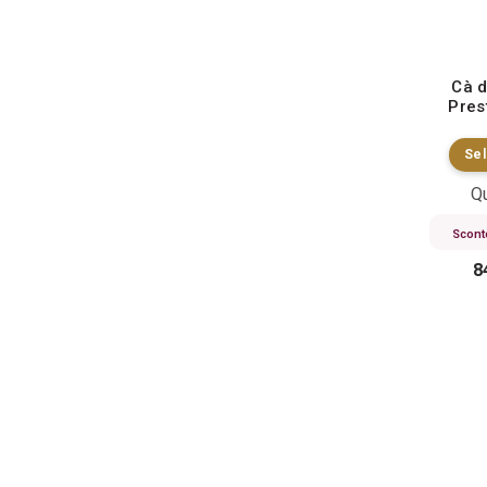
Cà 
Pres
Se
Qu
Sconto
8