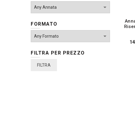
Anna
FORMATO
Rise
14
FILTRA PER PREZZO
Prezzo
Prezzo
FILTRA
Min
Max