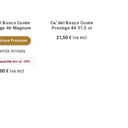
l Bosco Cuvèe
Ca’ del Bosco Cuvèe
ige 46 Magnum
Prestige 44 37,5 cl
21,50
€
Iva incl.
zione Premium
ntità limitata
quantità fino al -30%
,00
€
Iva incl.