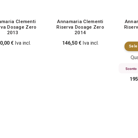
maria Clementi
Annamaria Clementi
Annam
rva Dosage Zero
Riserva Dosage Zero
Riser
2013
2014
0,00
€
Iva incl.
146,50
€
Iva incl.
Sele
Qua
Sconto 
195