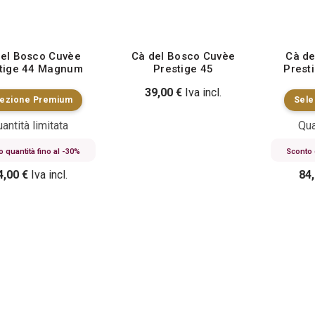
del Bosco Cuvèe
Cà del Bosco Cuvèe
Cà de
tige 44 Magnum
Prestige 45
Prest
39,00
€
Iva incl.
lezione Premium
Sele
antità limitata
Qua
 quantità fino al -30%
Sconto 
4,00
€
Iva incl.
84