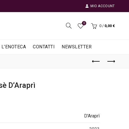
MIO ACCOUNT
0
0
/
0,00
€
L’ENOTECA
CONTATTI
NEWSLETTER
sè D’Araprì
D'Araprì