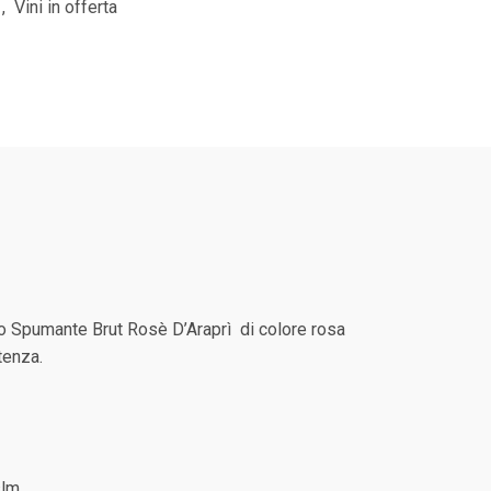
,
Vini in offerta
l suo Spumante Brut Rosè D’Araprì di colore rosa
tenza.
lm.