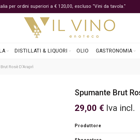
lia per ordini superiori a € 120,00, escluso "Vini da tavola."
LA
DISTILLATI & LIQUORI
OLIO
GASTRONOMIA
rut Rosè D’Araprì
Spumante Brut Ro
29,00
€
Iva incl.
Produttore