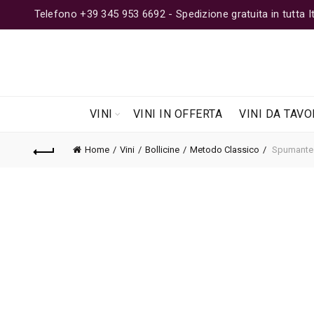
Telefono +39 345 953 6692 - Spedizione gratuita in tutta Ita
VINI
VINI IN OFFERTA
VINI DA TAVO
Home
Vini
Bollicine
Metodo Classico
Spumante B