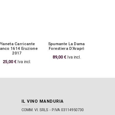
Planeta Carricante
Spumante La Dama
Jerman
ianco 1614 Eruzione
Forestiera D’Araprì
Riboll
2017
89,00
€
Iva incl.
25,00
25,00
€
Iva incl.
IL VINO MANDURIA
COMM. VI. SRLS - P.IVA 03114950730