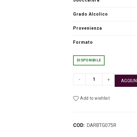
Sboccatura
Grado Alcolico
Provenienza
Formato
DISPONIBILE
AGGIUN
Spumante Brut Rosè D'
Add to wishlist
COD:
DARBTG075R