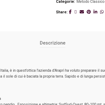
Categorie:
Metodo Classico
Share
Descrizione
’Italia, è in quest’ottica l’azienda d’Araprì ha voluto preparare i
a il sole di cui è baciata la propria terra. Sapido e di lunga persis
a
ero pendio . Esposizione e altimetria: SudSud-Ovest, 80-100 mt. s