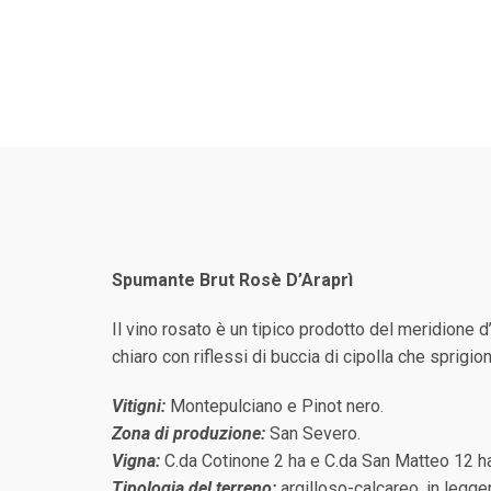
Spumante Brut Rosè D’Araprì
Il vino rosato è un tipico prodotto del meridione d
chiaro con riflessi di buccia di cipolla che sprigion
Vitigni:
Montepulciano e Pinot nero.
Zona di produzione:
San Severo.
Vigna:
C.da Cotinone 2 ha e C.da San Matteo 12 h
Tipologia del terreno:
argilloso-calcareo, in legg