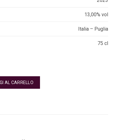
2023
13,00% vol
Italia – Puglia
75 cl
GI AL CARRELLO
Araprì quantità