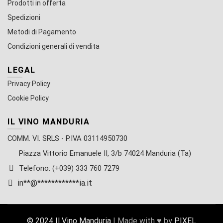
Prodotti in offerta
Spedizioni
Metodi di Pagamento
Condizioni generali di vendita
LEGAL
Privacy Policy
Cookie Policy
IL VINO MANDURIA
COMM. VI. SRLS - P.IVA 03114950730
Piazza Vittorio Emanuele II, 3/b 74024 Manduria (Ta)
Telefono: (+039) 333 760 7279
in
**
@
************
ia.it
© 2024 Il Vino Manduria
| Made with ♥ by
PIXEL