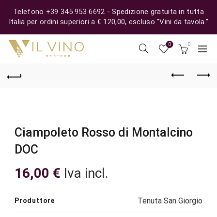
Telefono +39 345 953 6692 - Spedizione gratuita in tutta
Italia per ordini superiori a € 120,00, escluso "Vini da tavola."
0
0
Ciampoleto Rosso di Montalcino
DOC
16,00
€
Iva incl.
Tenuta San Giorgio
Produttore