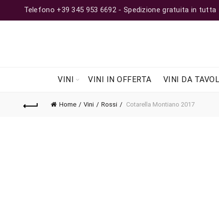
Telefono +39 345 953 6692 - Spedizione gratuita in tutta Ita
VINI
VINI IN OFFERTA
VINI DA TAVO
Home
Vini
Rossi
Cotarella Montiano 2017