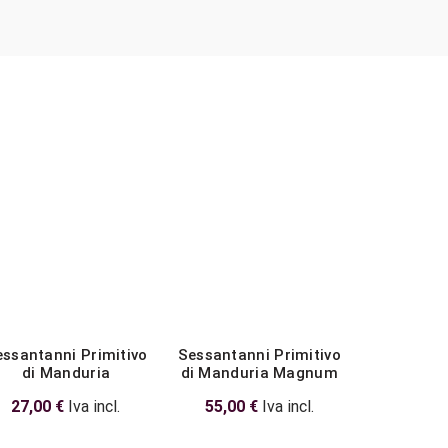
ssantanni Primitivo
Sessantanni Primitivo
Primitivo
di Manduria
di Manduria Magnum
Annive
27,00
€
Iva incl.
55,00
€
Iva incl.
30,00