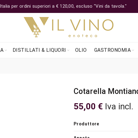
lia per ordini superiori a € 120,00, escluso "Vini da tavola."
LA
DISTILLATI & LIQUORI
OLIO
GASTRONOMIA
Cotarella Montian
55,00
€
Iva incl.
Produttore