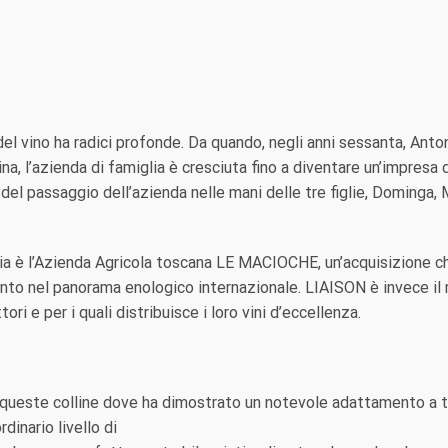
vino ha radici profonde. Da quando, negli anni sessanta, Anton
a, l’azienda di famiglia è cresciuta fino a diventare un’impresa 
l passaggio dell’azienda nelle mani delle tre figlie, Dominga, 
glia è l’Azienda Agricola toscana LE MACIOCHE, un’acquisizione 
imento nel panorama enologico internazionale. LIAISON è invece 
 e per i quali distribuisce i loro vini d’eccellenza.
u queste colline dove ha dimostrato un notevole adattamento a tu
inario livello di