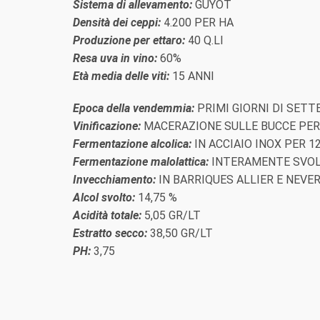
Sistema di allevamento:
GUYOT
Densità dei ceppi:
4.200 PER HA
Produzione per ettaro:
40 Q.LI
Resa uva in vino:
60%
Età media delle viti:
15 ANNI
Epoca della vendemmia:
PRIMI GIORNI DI SET
Vinificazione:
MACERAZIONE SULLE BUCCE PER 
Fermentazione alcolica:
IN ACCIAIO INOX PER 1
Fermentazione malolattica:
INTERAMENTE SVOLT
Invecchiamento:
IN BARRIQUES ALLIER E NEVE
Alcol svolto:
14,75 %
Acidità totale:
5,05 GR/LT
Estratto secco:
38,50 GR/LT
PH:
3,75