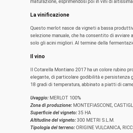
maturazione, esprimendosi poi in vini di altissi
La vinificazione
Questo merlot nasce da vigneti a bassa produttivi
selezione manuale, che ha consentito di avviare 
solo gli acini migliori. Al termine della fermenta
Il vino
Il Cotarella Montiano 2017 ha un colore rubino pro
elegante, di particolare godibilità e persistenza g
18 gradi di temperatura, abbinato a piatti di carn
Uvaggio:
MERLOT 100%
Zona di produzione:
MONTEFIASCONE, CASTIGL
Superficie del vigneto:
35 HA
Altitudine del vigneto:
300 METRI S.L.M.
Tipologia del terreno:
ORIGINE VULCANICA, RIC