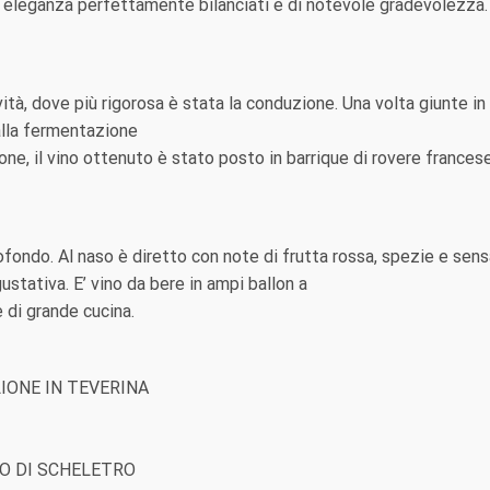
ma eleganza perfettamente bilanciati e di notevole gradevolezza.
tà, dove più rigorosa è stata la conduzione. Una volta giunte in
alla fermentazione
zione, il vino ottenuto è stato posto in barrique di rovere france
fondo. Al naso è diretto con note di frutta rossa, spezie e sensa
ustativa. E’ vino da bere in ampi ballon a
e di grande cucina.
IONE IN TEVERINA
CO DI SCHELETRO