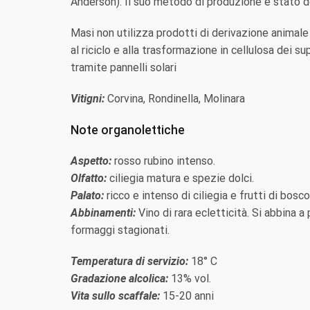
Anderson). Il suo metodo di produzione è stato d
Masi non utilizza prodotti di derivazione animale
al riciclo e alla trasformazione in cellulosa dei 
tramite pannelli solari
Vitigni:
Corvina, Rondinella, Molinara
Note organolettiche
Aspetto:
rosso rubino intenso.
Olfatto:
ciliegia matura e spezie dolci.
Palato:
ricco e intenso di ciliegia e frutti di bosc
Abbinamenti:
Vino di rara ecletticità. Si abbina a 
formaggi stagionati.
Temperatura di servizio:
18° C
Gradazione alcolica:
13% vol.
Vita sullo scaffale:
15-20 anni