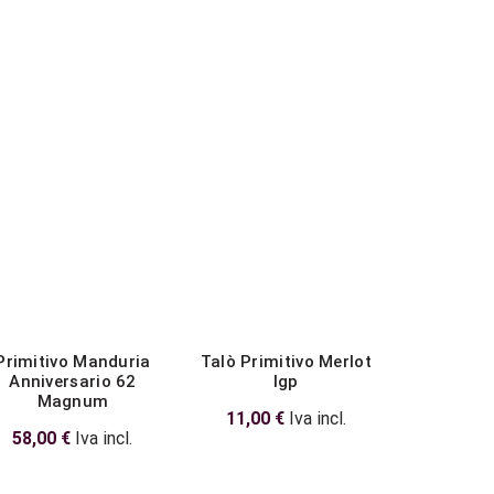
Primitivo Manduria
Talò Primitivo Merlot
Talò Malva
Anniversario 62
Igp
Magnum
11,00
11,00
€
Iva incl.
58,00
€
Iva incl.