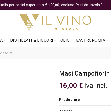
lia per ordini superiori a € 120,00, escluso "Vini da tavola."
LA
DISTILLATI & LIQUORI
OLIO
GASTRONOMIA
nese Igt
Masi Campofiorin 
16,00
€
Iva incl.
Produttore