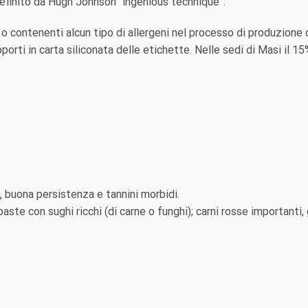
efinito da Hugh Johnson “ingenious technique”.
 o contenenti alcun tipo di allergeni nel processo di produzione 
supporti in carta siliconata delle etichette. Nelle sedi di Masi i
o, buona persistenza e tannini morbidi.
paste con sughi ricchi (di carne o funghi); carni rosse importanti, 