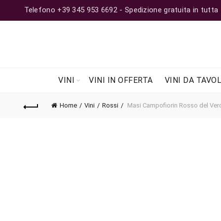
Telefono +39 345 953 6692 - Spedizione gratuita in tutta Ita
VINI
VINI IN OFFERTA
VINI DA TAVO
Home
Vini
Rossi
Masi Campofiorin Rosso del Vero