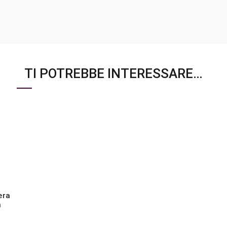
TI POTREBBE INTERESSARE…
era
m