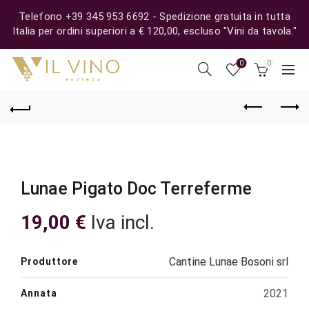
Telefono +39 345 953 6692 - Spedizione gratuita in tutta
Italia per ordini superiori a € 120,00, escluso "Vini da tavola."
0
0
Lunae Pigato Doc Terreferme
19,00
€
Iva incl.
Cantine Lunae Bosoni srl
Produttore
2021
Annata