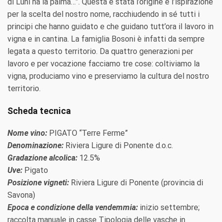
di Luni ha la palma…”. Questa è stata l’origine e l’ispirazione
per la scelta del nostro nome, racchiudendo in sé tutti i
principi che hanno guidato e che guidano tutt’ora il lavoro in
vigna e in cantina. La famiglia Bosoni è infatti da sempre
legata a questo territorio. Da quattro generazioni per
lavoro e per vocazione facciamo tre cose: coltiviamo la
vigna, produciamo vino e preserviamo la cultura del nostro
territorio.
Scheda tecnica
Nome vino:
PIGATO “Terre Ferme”
Denominazione:
Riviera Ligure di Ponente d.o.c.
Gradazione alcolica:
12.5%
Uve:
Pigato
Posizione vigneti:
Riviera Ligure di Ponente (provincia di
Savona)
Epoca e condizione della vendemmia:
inizio settembre;
raccolta manuale in casse Tipologia delle vasche in