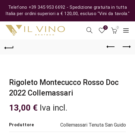
Telefono +39 345 953 6692 - Spedizione gratuita in tutta
Italia per ordini superiori a € 120,00, escluso "Vini da tavola."
0
0
Rigoleto Montecucco Rosso Doc
2022 Collemassari
13,00
€
Iva incl.
Collemassari Tenuta San Guido
Produttore