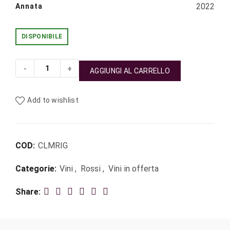
2022
Annata
DISPONIBILE
AGGIUNGI AL CARRELLO
Rigoleto Montecucco Rosso Doc 2022 Collemassari qua
Add to wishlist
COD:
CLMRIG
Categorie:
Vini
,
Rossi
,
Vini in offerta
Share