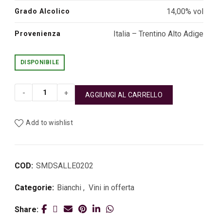
14,00% vol
Grado Alcolico
Italia – Trentino Alto Adige
Provenienza
DISPONIBILE
AGGIUNGI AL CARRELLO
Sauvignon Blanc Castel Sallegg quantità
Add to wishlist
COD:
SMDSALLE0202
Categorie:
Bianchi
,
Vini in offerta
Share