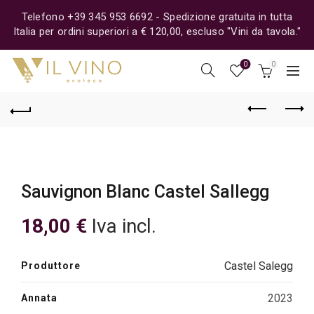
Telefono +39 345 953 6692 - Spedizione gratuita in tutta
Italia per ordini superiori a € 120,00, escluso "Vini da tavola."
0
0
Sauvignon Blanc Castel Sallegg
18,00
€
Iva incl.
Castel Salegg
Produttore
2023
Annata