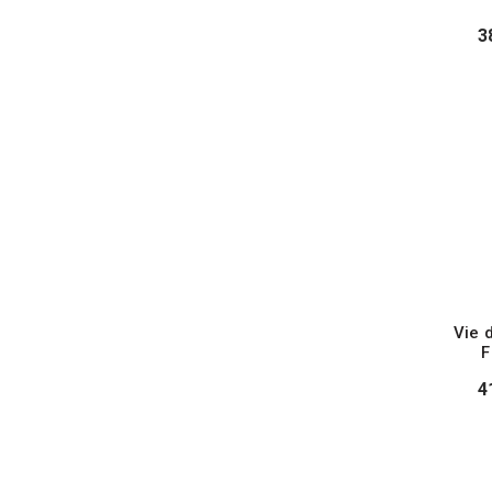
3
Vie 
F
4