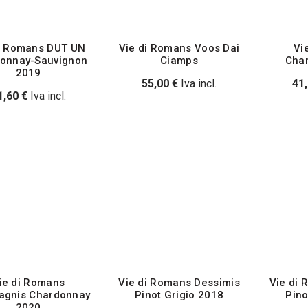
i Romans DUT UN
Vie di Romans Voos Dai
Vi
onnay-Sauvignon
Ciamps
Cha
2019
55,00
€
Iva incl.
41
1,60
€
Iva incl.
ie di Romans
Vie di Romans Dessimis
Vie di 
agnis Chardonnay
Pinot Grigio 2018
Pino
2020