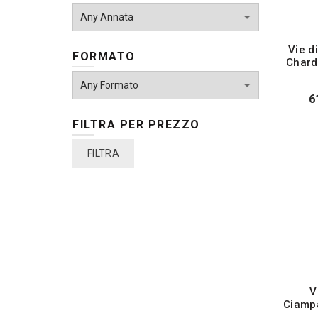
Vie d
FORMATO
Chard
6
FILTRA PER PREZZO
Prezzo
Prezzo
FILTRA
Min
Max
V
Ciamp