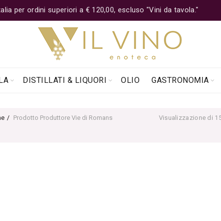
lia per ordini superiori a € 120,00, escluso "Vini da tavola."
LA
DISTILLATI & LIQUORI
OLIO
GASTRONOMIA
e
Prodotto Produttore
Vie di Romans
Visualizzazione di 15 