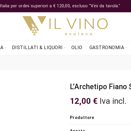
lia per ordini superiori a € 120,00, escluso "Vini da tavola."
LA
DISTILLATI & LIQUORI
OLIO
GASTRONOMIA
L’Archetipo Fiano 
12,00
€
Iva incl.
Produttore