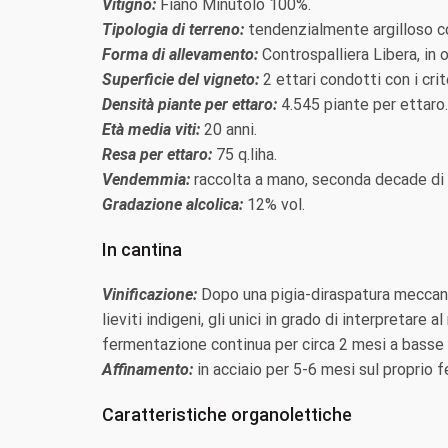
Vitigno:
Fiano Minutolo 100%.
Tipologia di terreno:
tendenzialmente argilloso con
Forma di allevamento:
Controspalliera Libera, in on
Superficie del vigneto:
2 ettari condotti con i crit
Densità piante per ettaro:
4.545 piante per ettaro.
Età media viti:
20 anni.
Resa per ettaro:
75 q.liha.
Vendemmia:
raccolta a mano, seconda decade di
Gradazione alcolica:
12% vol.
In cantina
Vinificazione:
Dopo una pigia-diraspatura meccani
lieviti indigeni, gli unici in grado di interpretar
fermentazione continua per circa 2 mesi a basse t
Affinamento:
in acciaio per 5-6 mesi sul proprio f
Caratteristiche organolettiche