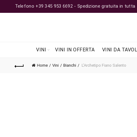
Telefono +39 345 953 6692 - Spedizione gratuita in tutta Ita
VINI
VINI IN OFFERTA
VINI DA TAVO
Home
Vini
Bianchi
L’Archetipo Fiano Salento