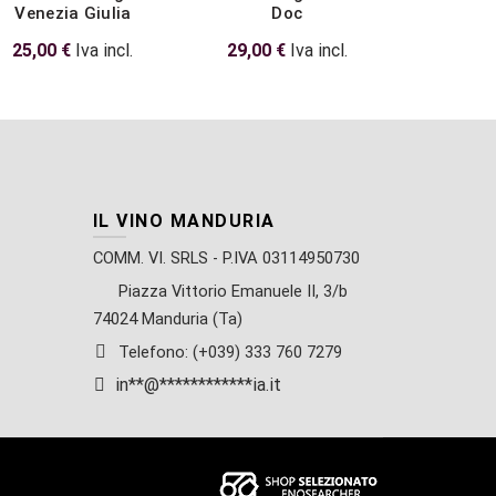
Venezia Giulia
Doc
Platt & Ri
25,00
€
Iva incl.
29,00
€
Iva incl.
17,00
IL VINO MANDURIA
COMM. VI. SRLS - P.IVA 03114950730
Piazza Vittorio Emanuele II, 3/b
74024 Manduria (Ta)
Telefono: (+039) 333 760 7279
in
**
@
************
ia.it