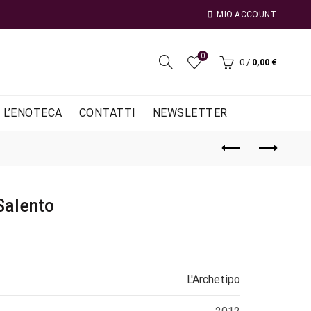
MIO ACCOUNT
0
0
/
0,00
€
L’ENOTECA
CONTATTI
NEWSLETTER
Salento
L'Archetipo