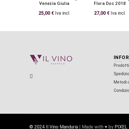
Venezia Giulia
Flora Doc 2018
25,00
€
Iva incl.
27,00
€
Iva incl.
INFO
Prodotti
Spedizio
Metodi 
Condizio
© 2024 Il Vino Manduria
| Made with ♥ by
PIXEL