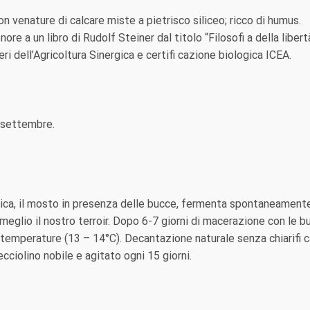
 venature di calcare miste a pietrisco siliceo; ricco di humus.
ore a un libro di Rudolf Steiner dal titolo “Filosofi a della libertà
eri dell’Agricoltura Sinergica e certifi cazione biologica ICEA.
 settembre.
ca, il mosto in presenza delle bucce, fermenta spontaneamente 
e al meglio il nostro terroir. Dopo 6-7 giorni di macerazione con l
emperature (13 – 14°C). Decantazione naturale senza chiarifi can
ecciolino nobile e agitato ogni 15 giorni.